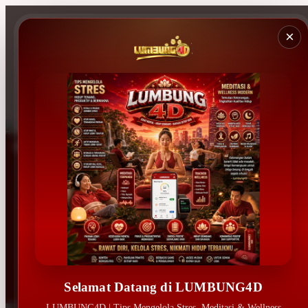
×
ID
Gratis
Ongkir
se-
Indonesia!
Masuk | Daftar
Lokasi Toko
Lacak Pesanan
Pengembalian Pesanan
Bantuan
Selamat Datang di LUMBUNG4D
LUMBUNG4D | Tips Mengelola Stres, Meditasi & Wellness