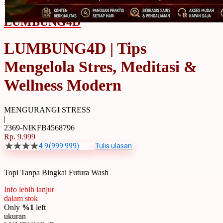
Skip to the beginning of the images gallery
LUMBUNG4D
LUMBUNG4D | Tips
Mengelola Stres, Meditasi &
Wellness Modern
MENGURANGI STRESS
|
2369-NIKFB4568796
Rp. 9.999
4.9
(999.999)
Tulis ulasan
4.5
dari
5
Topi Tanpa Bingkai Futura Wash
bintang,
nilai
rating
Info lebih lanjut
rata-
dalam stok
rata.
Only
%1
left
Read
ukuran
13